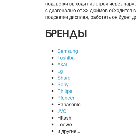
подсветки выходят из строя через пару
с диагональю от 32 дюймов обходится в
подсветки дисплея, работать он будет д
БРЕНДЫ
Samsung
Toshiba
Akai
Lg
Sharp
Sony
Philips
Pioneer
Panasonic
JVC
Hitashi
Loewe
и другие...