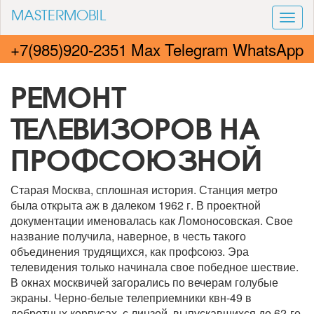
MASTERMOBIL
Togg
navi
+7(985)920-2351 Max Telegram WhatsApp
РЕМОНТ
ТЕЛЕВИЗОРОВ НА
ПРОФСОЮЗНОЙ
Старая Москва, сплошная история. Станция метро
была открыта аж в далеком 1962 г. В проектной
документации именовалась как Ломоносовская. Свое
название получила, наверное, в честь такого
объединения трудящихся, как профсоюз. Эра
телевидения только начинала свое победное шествие.
В окнах москвичей загорались по вечерам голубые
экраны. Черно-белые телеприемники квн-49 в
добротных корпусах, с линзой, выпускавшихся до 62-го